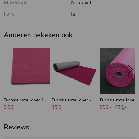
Materiaal
Naaldvilt
Folie
Ja
Anderen bekeken ook
Fuchsia roze loper 2
Fuchsia roze loper -
Fuchsia roze loper r
meter breed
9,99
Luxe - 2 meter breed
19,9
lengte 50 meter -
399,-
499,-
breedte 2 meter
Reviews