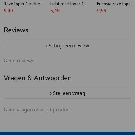
Roze loper 1 meter
Licht roze loper 1
Fuchsia roze loper 
breed met verstevigde
5,49
meter breed met
5,49
meter breed
9,99
rug
verstevigde rug
Reviews
Schrijf een review
Geen reviews
Vragen & Antwoorden
Stel een vraag
Geen vragen over dit product