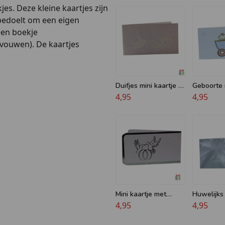
jes. Deze kleine kaartjes zijn
n bedoelt om een eigen
een boekje
evouwen). De kaartjes
Duifjes mini kaartje -
Geboorte m
Tortelduifjes
4,95
- Baby in
4,95
Geboortek
Mini kaartje met
Huwelijks 
zilveren duifjes
4,95
met ringe
4,95