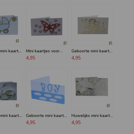
ini kaartje
Mini kaartjes voor
Geboorte mini kaartje
 wagen -
bedankjes - Vlinder
4,95
- Met gouden sokjes
4,95
aartje
Rood
- Geboortekaartjes
mini kaartje
Geboorte mini kaartje
Huwelijks mini kaartje
n
- voor een Boy
4,95
- Bloemen - klein
4,95
kaartje met rozen