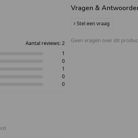
Vragen & Antwoorde
Stel een vraag
Geen vragen over dit produc
Aantal reviews:
2
1
0
1
0
0
urd