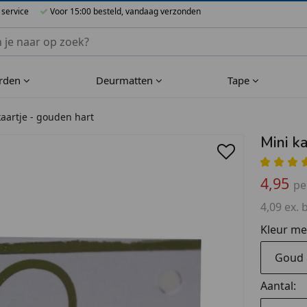
 service
Voor 15:00 besteld, vandaag verzonden
nnen Blueflower
rden
Deurmatten
Tape
kaartje - gouden hart
Mini k
4,95
pe
4,09 ex. 
Kleur met
Goud
Aantal: