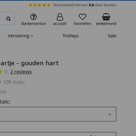
Beoordeeld met een
9,6
door klanten
klantenservice
account
favorieten
winkelmand
Versiering
Trolleys
Sale
aartje - gouden hart
2 reviews
r 108 stuks
btw
alic: