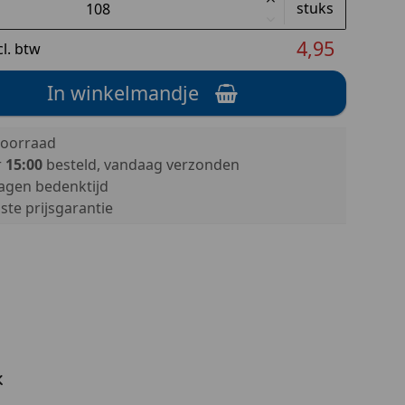
stuks
4,95
cl. btw
In winkelmandje
oorraad
r
15:00
besteld, vandaag verzonden
agen bedenktijd
te prijsgarantie
k