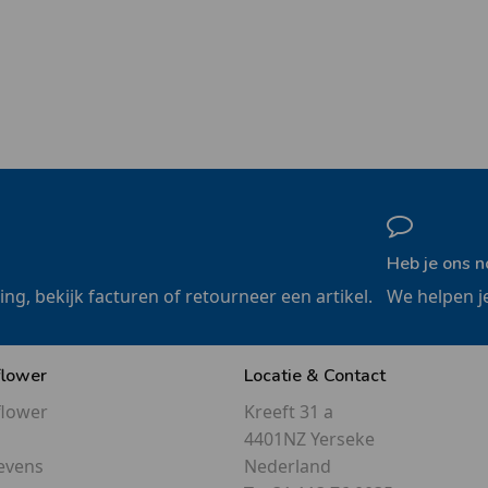
Heb je ons n
ling, bekijk facturen of retourneer een artikel.
We helpen j
flower
Locatie & Contact
flower
Kreeft 31 a
4401NZ Yerseke
evens
Nederland