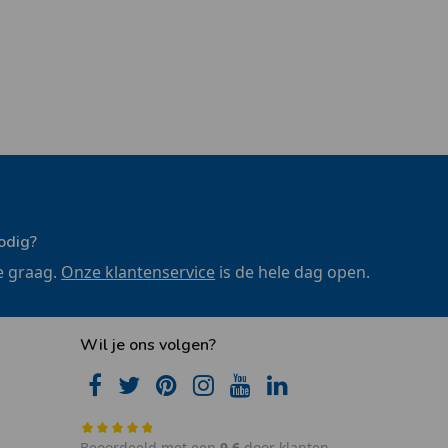
odig?
e graag.
Onze klantenservice
is de hele dag open.
Wil je ons volgen?
Beoordeeld met een
9,6
door klanten