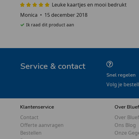
Leuke kaartjes en mooi bedrukt
Monica
•
15 december 2018
Ik raad dit product aan
Service & contact
Snel regelen
Volg je bestel
Klantenservice
Over Blue
Contact
Over Blue
Offerte aanvragen
Ons Blog
Bestellen
Onze Geg