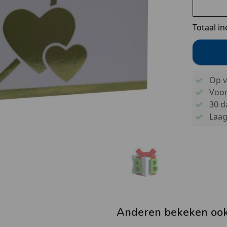
Totaal in
Op v
Voo
30 d
Laags
Anderen bekeken oo