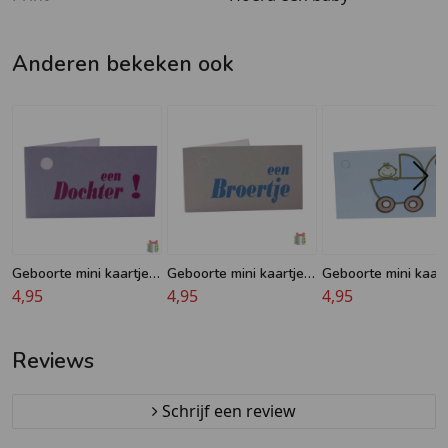
Anderen bekeken ook
Geboorte mini kaartje -
Geboorte mini kaartje -
Geboorte mini kaart
Een Dochter -
4,95
Een Broertje
4,95
Baby in wagen -
4,95
Geboorte kaartje
Geboortekaartje
Reviews
Schrijf een review