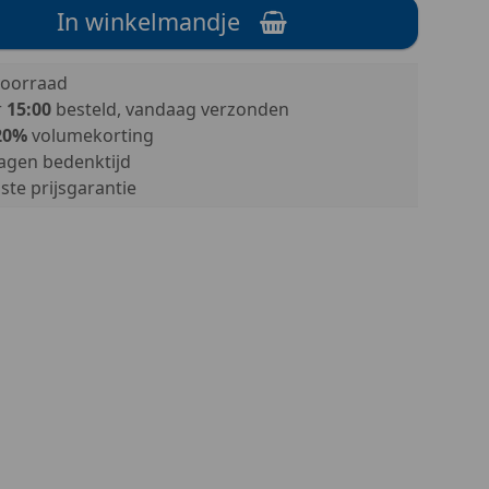
In winkelmandje
oorraad
r
15:00
besteld, vandaag verzonden
20%
volumekorting
agen bedenktijd
te prijsgarantie