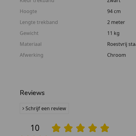
Kleur trekband
Zwart
met afzetkoord.
Hoogte
94 cm
Wat krijgt u geleverd?
Lengte trekband
2 meter
1 paaltje met trekband
Gewicht
11 kg
1 gewicht voor stabiliteit
1 afdekplaat voor over het gewicht
Materiaal
Roestvrij sta
1 bout voor het bevestigen van het gewicht aan
Afwerking
Chroom
Toepassingen
Deze paaltjes komt u veelal tegen in musea, stadio
winkelentrees en wachtrijen.
Reviews
Schrijf een review
10