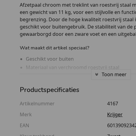
Afzetpaal chroom met treklint van roestvrij staal
een gewicht van 11 kg, voor een stijlvolle en functi
begrenzing. Door de hoge kwaliteit roestvrij staal 
geschikt voor buitengebruik. De stabiliteit van de 
gewaarborgd door een zware voet en een uitgeba
Wat maakt dit artikel speciaal?
Geschikt voor buiten
Materiaal van verchroomd roestvrij staal
Toon meer
Lint in diverse kleuren
Eenvoudig te monteren
Productspecificaties
Zwaar gewicht van 11kg
Onderdelen los verkrijgbaar
Artikelnummer
4167
Goed om te weten
Merk
Krijger
Het is goed om te weten dat dit afzetpaaltje ook b
EAN
6013909234
maar er zijn ook andere varianten afzetpalen met 