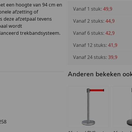
 met een hoogte van 94 cm en
Vanaf 1 stuk:
49,9
onele afzetting of
is deze afzetpaal tevens
Vanaf 2 stuks:
44,9
paal wordt
Vanaf 6 stuks:
42,9
lanceerd trekbandsysteem.
Vanaf 12 stuks:
41,9
Vanaf 24 stuks:
39,9
Anderen bekeken oo
eschikbaar is in mat zwart,
258
trekband of ook afzetpalen