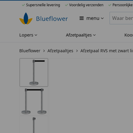
Supersnelle levering
Voordelig verzenden
Persoonlijke
Zoeken bi
menu
Lopers
Afzetpaaltjes
Koo
Blueflower
Afzetpaaltjes
Afzetpaal RVS met zwart li