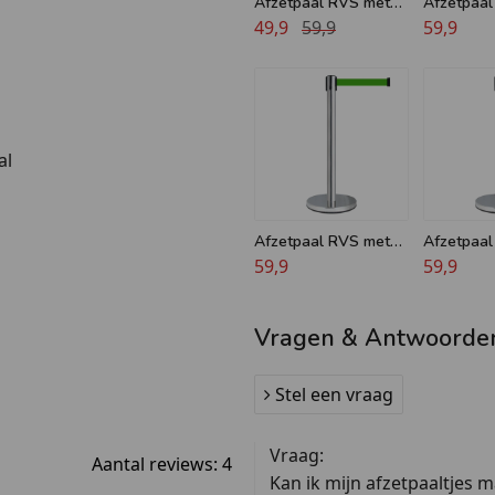
Afzetpaal RVS met
Afzetpaal
rood lint - 11 kg
49,9
59,9
trekband 
59,9
al
 de paal
Afzetpaal RVS met
Afzetpaal
groen lint - 11 kg
59,9
rood/wit l
59,9
ns, vliegvelden,
Vragen & Antwoorde
Stel een vraag
Vraag:
Aantal reviews:
4
Kan ik mijn afzetpaaltjes m