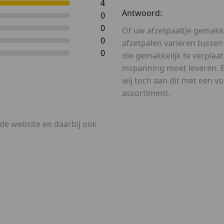
4
Antwoord:
0
0
Of uw afzetpaaltje gemakke
0
afzetpalen variëren tussen
0
die gemakkelijk te verplaats
inspanning moet leveren. 
wij toch aan dit met een v
assortiment.
 de website en daarbij ook