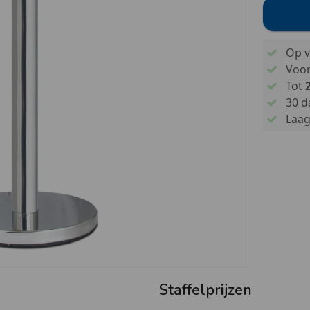
Op v
Voo
Tot
30 d
Laags
Staffelprijzen