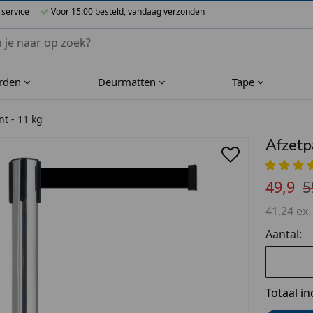
 service
Voor 15:00 besteld, vandaag verzonden
nnen Blueflower
rden
Deurmatten
Tape
nt - 11 kg
Afzetp
49,9
5
41,24 ex.
Aantal:
Totaal in