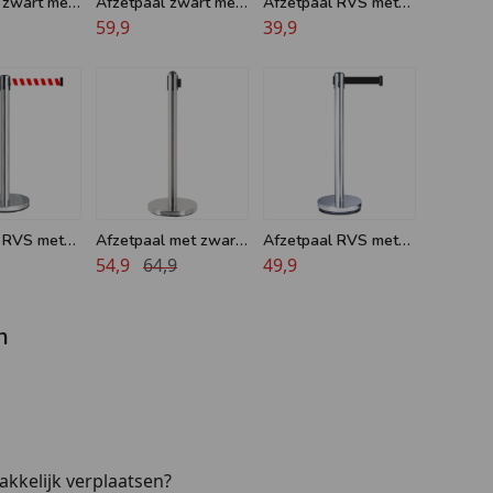
 zwart met
Afzetpaal zwart met
Afzetpaal RVS met
- 11 kg
geel/zwart trekband -
59,9
rood lint - 8 kg
39,9
11 kg
 RVS met
Afzetpaal met zwart
Afzetpaal RVS met
int - 11 kg
lint - Ronde bol - 12
54,9
64,9
zwart lint - 8 kg
49,9
kg
n
akkelijk verplaatsen?