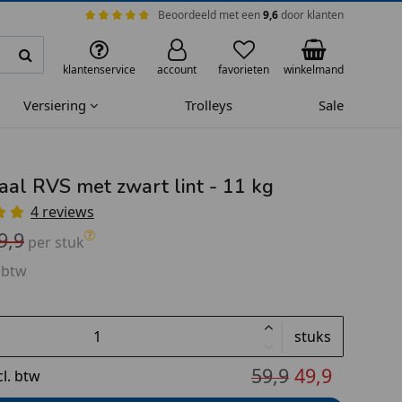
Beoordeeld met een
9,6
door klanten
klantenservice
account
favorieten
winkelmand
Versiering
Trolleys
Sale
aal RVS met zwart lint - 11 kg
4 reviews
9,9
per stuk
 btw
stuks
59,9
49,9
cl. btw