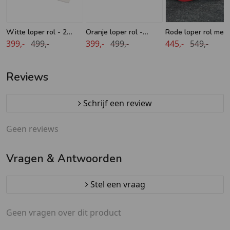
Witte loper rol - 2
Oranje loper rol -
Rode loper rol met
meter breed - 50 meter
399,-
499,-
lengte 50 meter -
399,-
499,-
folie naaldvilt - 2 m
445,-
549,-
lengte
breedte 2 meter
breedte - 50 meter
lengte
Reviews
Schrijf een review
Geen reviews
Vragen & Antwoorden
Stel een vraag
Geen vragen over dit product