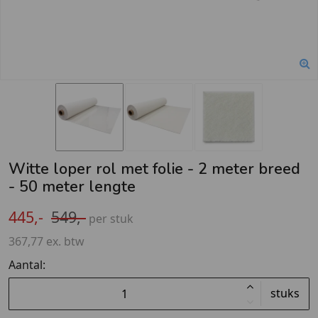
Witte loper rol met folie - 2 meter breed
- 50 meter lengte
445,-
549,-
per stuk
367,77 ex. btw
Aantal:
stuks