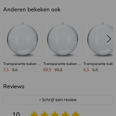
Anderen bekeken ook
Transparante ballen 5
Transparante ballen 6
Transparante balle
7,5
cm - 20 stuks
8,6
cm - 200 stuks
69,9
99,8
cm - 10 stuks
6,5
6,9
Reviews
Schrijf een review
10