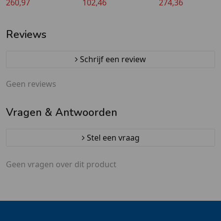
kwaliteit - 14 mm - 120
260,97
kwaliteit - 10 mm - 90
102,46
kwaliteit - 16 mm -
274,36
cm x 180 cm
x 150 cm
cm x 180 cm
Reviews
Schrijf een review
Geen reviews
Vragen & Antwoorden
Stel een vraag
Geen vragen over dit product