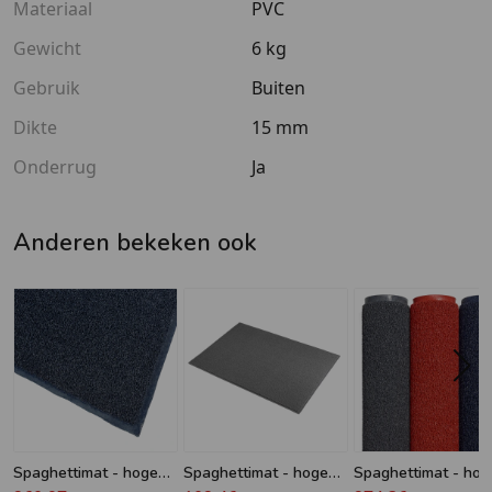
Materiaal
PVC
Gewicht
6 kg
Gebruik
Buiten
Dikte
15 mm
Onderrug
Ja
Anderen bekeken ook
Spaghettimat - hoge
Spaghettimat - hoge
Spaghettimat - hog