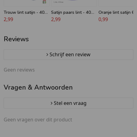
Trouw lint satijn - 40
Satijn paars lint - 40
Oranje lint satijn 6
mm x 25m
2,99
mm - 25 meter lengte
2,99
0,99
Reviews
Schrijf een review
Geen reviews
Vragen & Antwoorden
Stel een vraag
Geen vragen over dit product