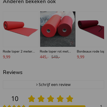
Anderen bekeken ook
Rode loper 2 meter
Rode loper rol met
Bordeaux rode lope
breed
9,99
folie naaldvilt - 2 meter
445,-
549,-
meter breed
9,99
breedte - 50 meter
lengte
Reviews
Schrijf een review
10
1