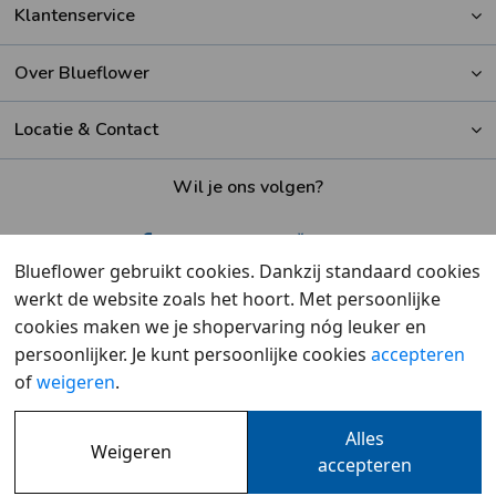
Klantenservice
Over Blueflower
Locatie & Contact
Wil je ons volgen?
Blueflower gebruikt cookies. Dankzij standaard cookies
werkt de website zoals het hoort. Met persoonlijke
Beoordeeld met een
9,6
door klanten
cookies maken we je shopervaring nóg leuker en
persoonlijker. Je kunt persoonlijke cookies
accepteren
of
weigeren
.
Alles
Weigeren
Overzicht
•
Cookies
•
Privacy
accepteren