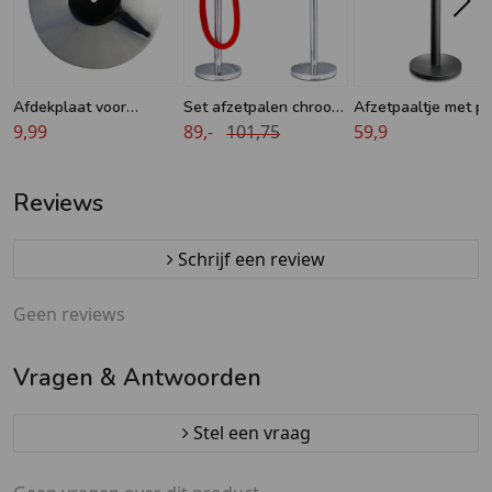
Afdekplaat voor
Set afzetpalen chroom
Afzetpaaltje met p
afzetpalen
9,99
met koord
89,-
101,75
lint - 11 kg
59,9
Reviews
Schrijf een review
Geen reviews
Vragen & Antwoorden
Stel een vraag