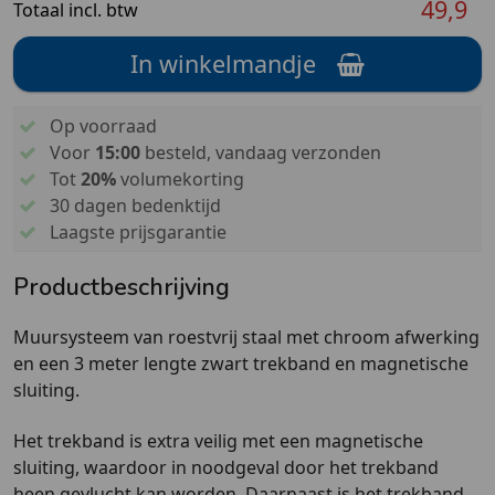
49,9
Totaal incl. btw
In winkelmandje
Op voorraad
Voor
15:00
besteld, vandaag verzonden
Tot
20%
volumekorting
30 dagen bedenktijd
Laagste prijsgarantie
Productbeschrijving
Muursysteem van roestvrij staal met chroom afwerking
en een 3 meter lengte
zwart trekband
en magnetische
sluiting.
Het trekband is
extra veilig
met een magnetische
sluiting, waardoor in noodgeval door het trekband
heen gevlucht kan worden. Daarnaast is het trekband-