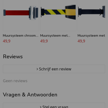
Muursysteem chroom
Muursysteem met
Muursysteem met
met rood trekband -
49,9
geel/zwart lint - 5m -
49,9
zwart lint - 5m -
49,9
Magnetisch - 3m
Krijger®
Krijger®
Reviews
Schrijf een review
Geen reviews
Vragen & Antwoorden
Stel een vraag