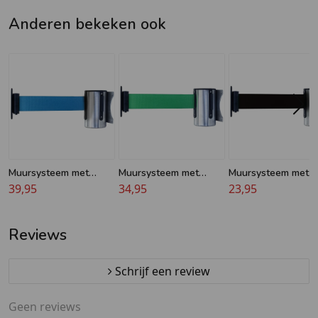
Anderen bekeken ook
Muursysteem met
Muursysteem met
Muursysteem met
blauw trekband - 5m
39,95
groen trekband - 4m
34,95
zwart trekband - 2
23,95
Reviews
Schrijf een review
Geen reviews