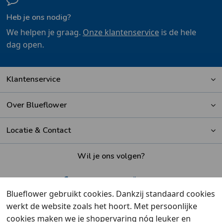
Heb je ons nodig?
We helpen je graag.
Onze klantenservice
is de hele
dag open.
Klantenservice
Over Blueflower
Locatie & Contact
Wil je ons volgen?
Blueflower gebruikt cookies. Dankzij standaard cookies
werkt de website zoals het hoort. Met persoonlijke
Beoordeeld met een
9,6
door klanten
cookies maken we je shopervaring nóg leuker en