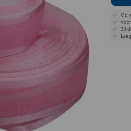
Op v
Voo
30 d
Laags