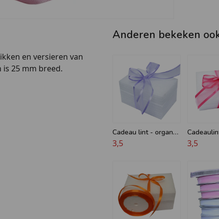
Anderen bekeken oo
ikken en versieren van
n is 25 mm breed.
Cadeau lint - organza
Cadeaulin
25 mm x 50m
3,5
fuchsia of
3,5
25mm x 5