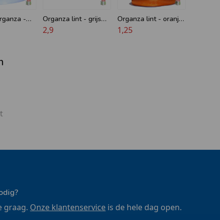
organza -
Organza lint - grijs
Organza lint - oranje
t - L 20 x
voile - 25 mm
2,9
of groen - 10mm x
1,25
20m
n
t
odig?
e graag.
Onze klantenservice
is de hele dag open.