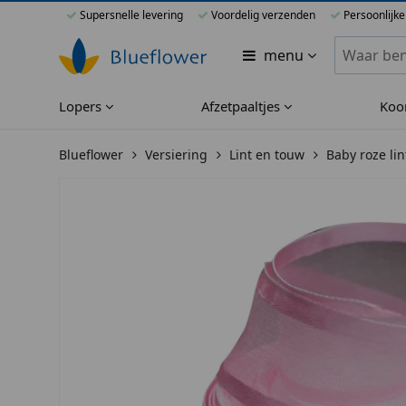
Supersnelle levering
Voordelig verzenden
Persoonlijke
Zoeken bi
menu
Lopers
Afzetpaaltjes
Koo
Blueflower
Versiering
Lint en touw
Baby roze li