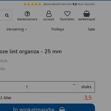
Beoordeeld met een
9,6
door klanten
klantenservice
account
favorieten
winkelmand
Versiering
Trolleys
Sale
oze lint organza - 25 mm
stuk
btw
stuks
3,5
cl. btw
In winkelmandje