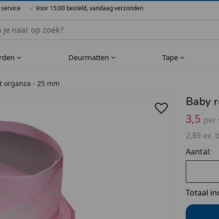
 service
Voor 15:00 besteld, vandaag verzonden
nnen Blueflower
rden
Deurmatten
Tape
nt organza - 25 mm
Baby r
3,5
per 
2,89 ex. 
Aantal:
Totaal in