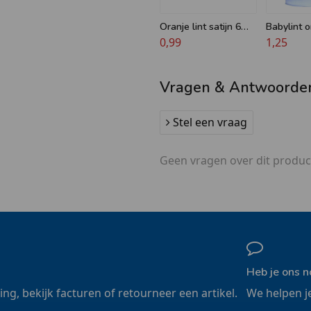
Oranje lint satijn 6
Babylint 
mm
0,99
roze of wi
1,25
10mm
Vragen & Antwoorde
Stel een vraag
Geen vragen over dit produc
Heb je ons n
ling, bekijk facturen of retourneer een artikel.
We helpen j