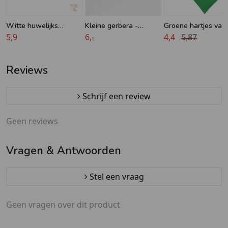
Witte huwelijks
Kleine gerbera -
Groene hartjes van
slingers met dubbele
5,9
Accessoires om zelf
6,-
naaldvilt
4,4
5,87
klokken
kaarten te maken
Reviews
Schrijf een review
Geen reviews
Vragen & Antwoorden
Stel een vraag
Geen vragen over dit product