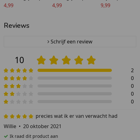
meter breed
4,99
meter breed
4,99
breed
9,99
Reviews
Schrijf een review
10
2
0
0
0
0
precies wat ik er van verwacht had
Willie
•
20 oktober 2021
Ik raad dit product aan