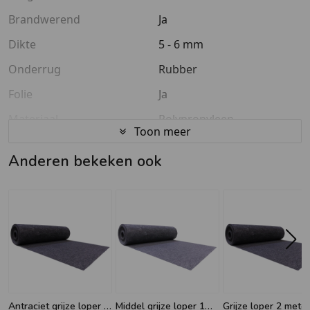
Brandwerend
Ja
Dikte
5 - 6 mm
Onderrug
Rubber
Folie
Ja
Materiaal
Polypropyleen
Toon meer
Anderen bekeken ook
Antraciet grijze loper 1
Middel grijze loper 1
Grijze loper 2 meter