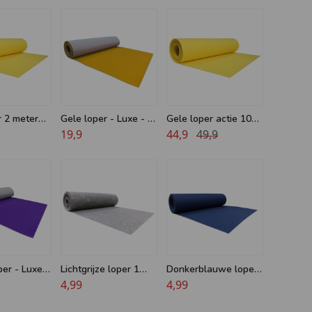
r 2 meter
Gele loper - Luxe - 2
Gele loper actie 10
meter breed
19,9
meter
44,9
49,9
er - Luxe -
Lichtgrijze loper 1
Donkerblauwe loper
reed
meter breed
4,99
1 meter breed
4,99