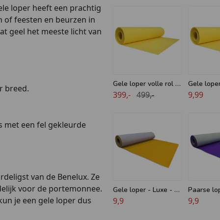
ele loper heeft een prachtig
n of feesten en beurzen in
at geel het meeste licht van
Gele loper volle rol -
Gele lope
r breed.
lengte 50 meter -
399,-
499,-
breed
9,99
breedte 2 meter
 met een fel gekleurde
ordeligst van de Benelux. Ze
delijk voor de portemonnee.
Gele loper - Luxe - 1
Paarse lop
un je een gele loper dus
meter breed
9,9
1 meter b
9,9