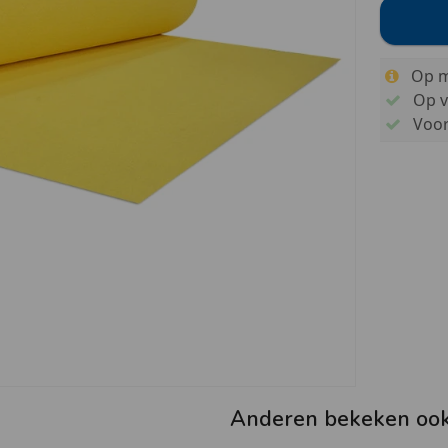
Op m
Op v
Voo
Anderen bekeken oo