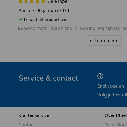
Gele loper
Paula
•
30 januari 2024
Ik raad dit product aan
Goed materiaal en snelle levering! Wij zijn tevre
Toon meer
Service & contact
Snel regelen
Volg je bestel
Klantenservice
Over Blue
Contact
Over Blue