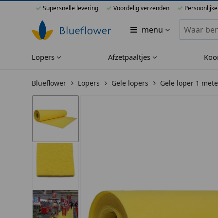
Supersnelle levering
Voordelig verzenden
Persoonlijke
Zoeken bi
menu
Lopers
Afzetpaaltjes
Koo
Blueflower
Lopers
Gele lopers
Gele loper 1 met