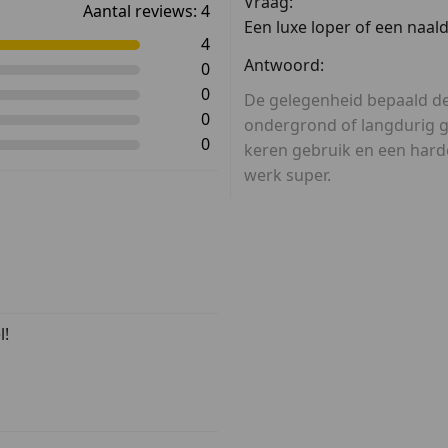
Vraag:
Aantal reviews:
4
Een luxe loper of een naald
4
Antwoord:
0
0
De gelegenheid bepaald de l
0
ondergrond of langdurig ge
0
keren gebruik en een harde
werk super.
l!