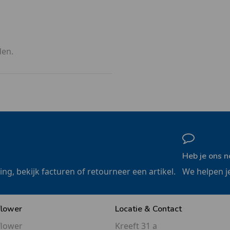
den.
Heb je ons n
ling, bekijk facturen of retourneer een artikel.
We helpen j
flower
Locatie & Contact
flower
Kreeft 31 a