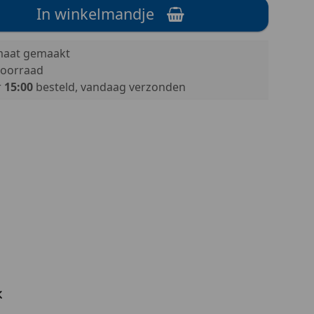
In winkelmandje
aat gemaakt
oorraad
r
15:00
besteld, vandaag verzonden
k