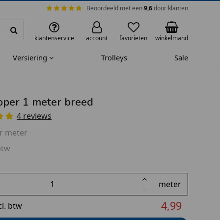
Beoordeeld met een
9,6
door klanten
klantenservice
account
favorieten
winkelmand
Versiering
Trolleys
Sale
oper 1 meter breed
4 reviews
r meter
btw
meter
4,99
cl. btw