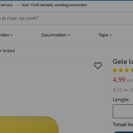
 service
Voor 15:00 besteld, vandaag verzonden
nnen Blueflower
rden
Deurmatten
Tape
er breed
Gele l
4,99
pe
4,12 ex. 
Lengte:
Totaal in