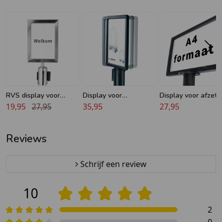
Daarnaast is deze display ook beschikbaar in een
zilveren variant.
RVS display voor
Display voor
Display voor afzetp
Afzetpaaltjes met
19,95
27,95
Afzetpaaltjes met
35,95
met koord - Zwart 
27,95
trekband
trekband - A4
Reviews
Schrijf een review
10
2
0