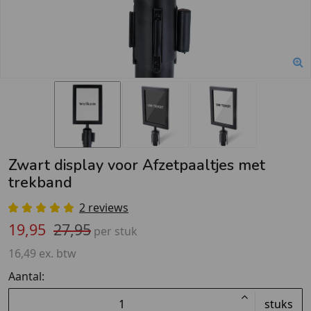
Zwart display voor Afzetpaaltjes met
trekband
2 reviews
19,95
27,95
per stuk
16,49 ex. btw
Aantal:
stuks