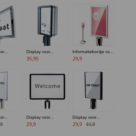
oor
Display voor
Informatiebordje voor
 met koord -
Afzetpaaltjes met
35,95
afzetpaaltjes
29,9
 A4
trekband - A4
oor
Display voor
Display voor
tje met
,9
Afzetpaaltjes met
29,9
Afzetpaaltje met
29,9
44,9
- Chroom -
trekband - A4
trekband - Zwart -