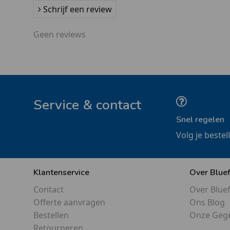
Schrijf een review
Geen reviews
Service & contact
Snel regelen
Volg je bestel
Klantenservice
Over Blue
Contact
Over Blue
Offerte aanvragen
Ons Blog
Bestellen
Onze Geg
Retourneren