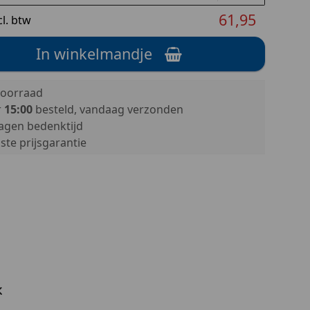
61,95
cl. btw
In winkelmandje
oorraad
r
15:00
besteld, vandaag verzonden
agen bedenktijd
te prijsgarantie
k