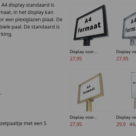
 A4 display standaard is
maat, in het display kan
 een plexiglazen plaat. De
biele paal. De standaard is
rking.
Display voor
Display v
afzetpaal met koord -
27,95
afzetpaal
27,95
Zwart - A4
Chroom -
.
Display voor
Display v
fzetpaaltje met een 5
afzetpaal met koord -
27,95
Afzetpaal
29,9
44
Messing - A4
trekband 