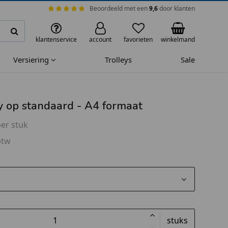
Beoordeeld met een
9,6
door klanten
klantenservice
account
favorieten
winkelmand
Versiering
Trolleys
Sale
y op standaard - A4 formaat
er stuk
btw
stuks