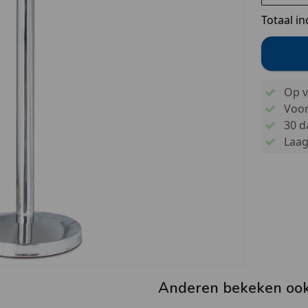
Totaal in
Op v
Voo
30 d
Laags
Anderen bekeken oo