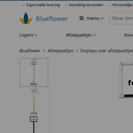
Supersnelle levering
Voordelig verzenden
Persoonlijke
Zoeken bi
menu
Lopers
Afzetpaaltjes
Koo
Blueflower
Afzetpaaltjes
Displays voor afzetpaaltje