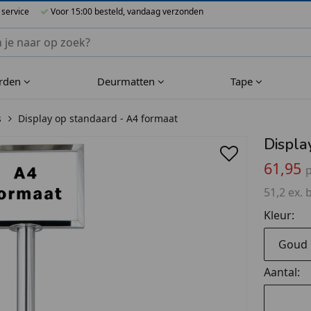
 service
Voor 15:00 besteld, vandaag verzonden
nnen Blueflower
rden
Deurmatten
Tape
s
Display op standaard - A4 formaat
Displa
61,95
p
51,2 ex. 
Kleur:
Goud
Aantal: