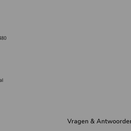
Luxe
480
al
Vragen & Antwoorde