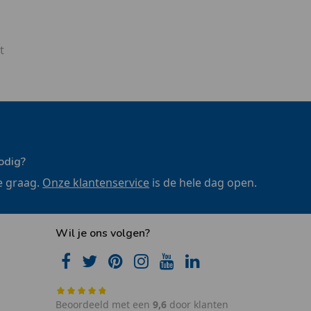
t
odig?
e graag.
Onze klantenservice
is de hele dag open.
Wil je ons volgen?
Beoordeeld met een
9,6
door klanten