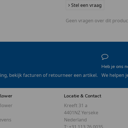
Stel een vraag
Geen vragen over dit produc
Heb je ons n
ling, bekijk facturen of retourneer een artikel.
We helpen j
flower
Locatie & Contact
flower
Kreeft 31 a
4401NZ Yerseke
evens
Nederland
T:
+31 113 76 0035