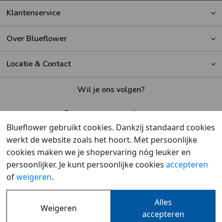
Klantenservice
Over Blueflower
Locatie & Contact
Wil je ons volgen?
Blueflower gebruikt cookies. Dankzij standaard cookies
werkt de website zoals het hoort. Met persoonlijke
Beoordeeld met een
9,6
door klanten
cookies maken we je shopervaring nóg leuker en
persoonlijker. Je kunt persoonlijke cookies
accepteren
of
weigeren
.
Alles
Weigeren
Overzicht
•
Cookies
•
Privacy
accepteren