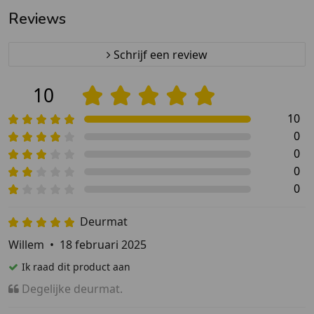
- Op maat
Reviews
Schrijf een review
10
10
0
0
0
0
Deurmat
Willem
•
18 februari 2025
Ik raad dit product aan
Degelijke deurmat.