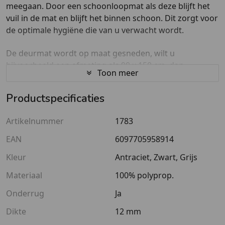
meegaan. Door een schoonloopmat als deze blijft het
vuil in de mat en blijft het binnen schoon. Dit zorgt voor
de optimale hygiëne die van u verwacht wordt.
De deurmat wordt op maat gesneden, wilt u
bijvoorbeeld een afmeting als 90 x 150 cm, dan
Toon meer
selecteert u bij aantal lengte 150 cm en vult u in het
tekstvak opmerking de gewenste breedte of totale
Productspecificaties
afmetingen in.
Artikelnummer
1783
Wat maakt deze zwarte deurmat speciaal?
EAN
6097705958914
Geschikt voor buiten
Kleur
Antraciet, Zwart, Grijs
Voor intensief gebruik
Materiaal
100% polyprop.
Heeft een sterke anti-slip onderrug
Is eenvoudig te reiningen
Onderrug
Ja
Laagste prijsgarantie
Dikte
12 mm
Goed om te weten