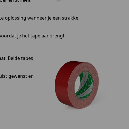
loer en scheelt
tte oplossing wanneer je een strakke,
voordat je het tape aanbrengt.
aat. Beide tapes
juist gewenst en