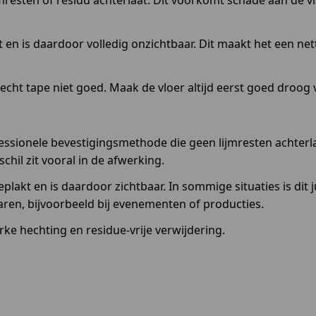
ijmresten of residu achterlaat. Dit voorkomt schade aan de v
 en is daardoor volledig onzichtbaar. Dit maakt het een ne
echt tape niet goed. Maak de vloer altijd eerst goed droog 
ofessionele bevestigingsmethode die geen lijmresten achterl
chil zit vooral in de afwerking.
lakt en is daardoor zichtbaar. In sommige situaties is dit 
aren, bijvoorbeeld bij evenementen of producties.
e hechting en residue-vrije verwijdering.