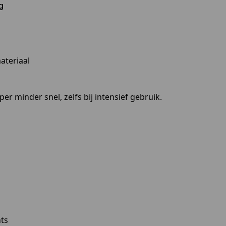
g
ateriaal
r minder snel, zelfs bij intensief gebruik.
nts