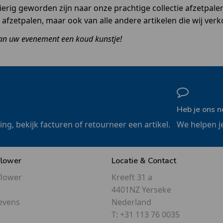
rig geworden zijn naar onze prachtige collectie afzetpalen
 afzetpalen, maar ook van alle andere artikelen die wij ver
van uw evenement een koud kunstje!
Heb je ons n
ling, bekijk facturen of retourneer een artikel.
We helpen j
flower
Locatie & Contact
flower
Kreeft 31 a
4401NZ Yerseke
evens
Nederland
T:
+31 113 76 0035