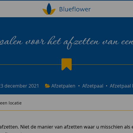
len voor het afzetten van een
23 december 2021
Afzetpalen
•
Afzetpaal
•
Afzetpaal
een locatie
r afzetten. Niet de manier van afzetten waar u misschien al