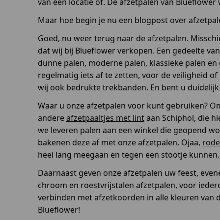
van een locatie of. De afzetpalen van Blueflower
Maar hoe begin je nu een blogpost over afzetpa
Goed, nu weer terug naar de
afzetpalen
. Missch
dat wij bij Blueflower verkopen. Een gedeelte v
dunne palen, moderne palen, klassieke palen en 
regelmatig iets af te zetten, voor de veiligheid o
wij ook bedrukte trekbanden. En bent u duidelijk 
Waar u onze afzetpalen voor kunt gebruiken? Om i
andere
afzetpaaltjes met lint
aan Schiphol, die h
we leveren palen aan een winkel die geopend word
bakenen deze af met onze afzetpalen. Ojaa,
rode
heel lang meegaan en tegen een stootje kunnen.
Daarnaast geven onze afzetpalen uw feest, evene
chroom en roestvrijstalen afzetpalen, voor ieder
verbinden met afzetkoorden in alle kleuren van d
Blueflower!