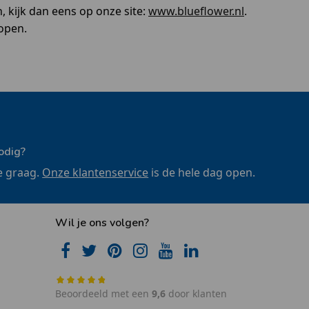
, kijk dan eens op onze site:
www.blueflower.nl
.
kopen.
odig?
e graag.
Onze klantenservice
is de hele dag open.
Wil je ons volgen?
Beoordeeld met een
9,6
door klanten