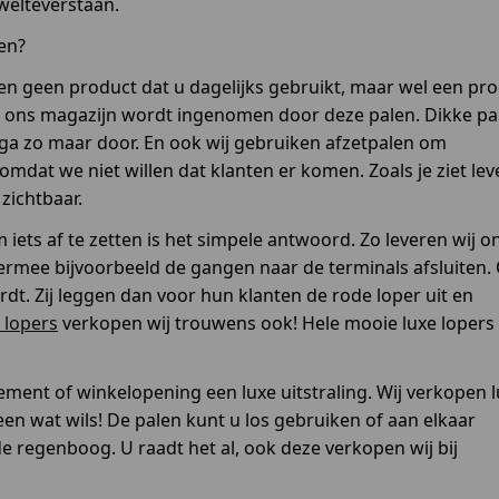
 welteverstaan.
len?
ien geen product dat u dagelijks gebruikt, maar wel een pr
an ons magazijn wordt ingenomen door deze palen. Dikke pa
ga zo maar door. En ook wij gebruiken afzetpalen om
f omdat we niet willen dat klanten er komen. Zoals je ziet le
zichtbaar.
ets af te zetten is het simpele antwoord. Zo leveren wij o
iermee bijvoorbeeld de gangen naar de terminals afsluiten.
t. Zij leggen dan voor hun klanten de rode loper uit en
 lopers
verkopen wij trouwens ook! Hele mooie luxe lopers 
ment of winkelopening een luxe uitstraling. Wij verkopen l
een wat wils! De palen kunt u los gebruiken of aan elkaar
e regenboog. U raadt het al, ook deze verkopen wij bij