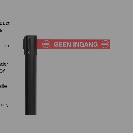
oduct
len,
veren
nder
 Of
die
uxe,