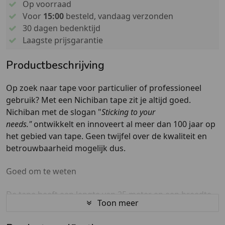
Op voorraad
Voor
15:00
besteld, vandaag verzonden
30 dagen bedenktijd
Laagste prijsgarantie
Productbeschrijving
Op zoek naar tape voor particulier of professioneel
gebruik? Met een Nichiban tape zit je altijd goed.
Nichiban met de slogan "
Sticking to your
needs."
ontwikkelt en innoveert al meer dan 100 jaar op
het gebied van tape. Geen twijfel over de kwaliteit en
betrouwbaarheid mogelijk dus.
Goed om te weten
De tape heeft een lengte van 25 meter en een breedte
Toon meer
van 50 mm. Zo is de tape geschikt voor het beplakken
van kartonnen dozen, het werken van kabels en niet te