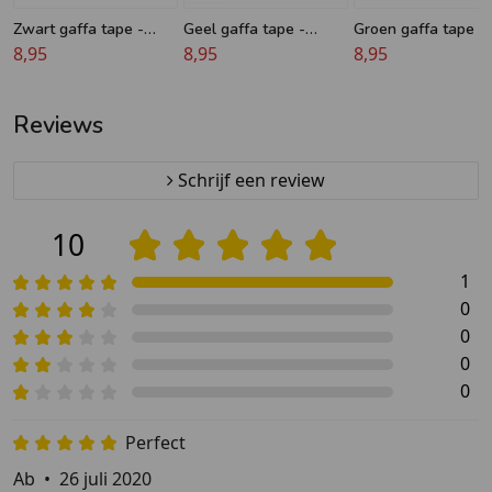
Zwart gaffa tape -
Geel gaffa tape -
Groen gaffa tape -
Nichiban
8,95
Nichiban
8,95
Nichiban
8,95
Reviews
Schrijf een review
10
1
0
0
0
0
Perfect
Ab
•
26 juli 2020