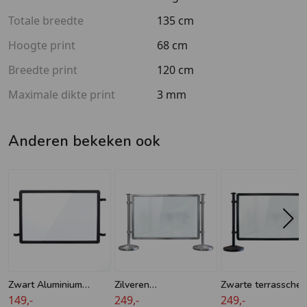
Totale breedte
135 cm
Hoogte print
68 cm
Breedte print
120 cm
Maximale dikte print
3 mm
Anderen bekeken ook
Zwart Aluminium
Zilveren
Zwarte terrassche
Scherm voor
149,-
terrasschermen horeca
249,-
horeca –
249,-