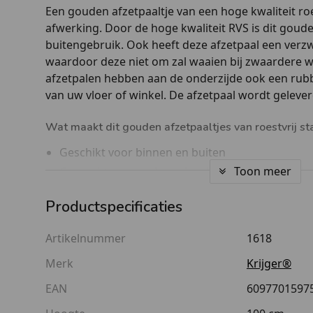
Een gouden afzetpaaltje van een hoge kwaliteit ro
afwerking. Door de hoge kwaliteit RVS is dit goude
buitengebruik. Ook heeft deze afzetpaal een verz
waardoor deze niet om zal waaien bij zwaardere
afzetpalen hebben aan de onderzijde ook een rub
van uw vloer of winkel. De afzetpaal wordt geleve
Wat maakt dit gouden afzetpaaltjes van roestvrij st
Geschikt voor binnen en buiten
Toon meer
Gemaakt van een hoge kwaliteit roestvrij staal
Extra stabiel en stevig door een zware 12 milli
Productspecificaties
paaltje en voet-paaltje
Mooie volle kleur goud
Artikelnummer
1618
Eenvoudig in elkaar te zetten
Merk
Krijger®
Laagste prijsgarantie
EAN
6097701597
Goed om te weten