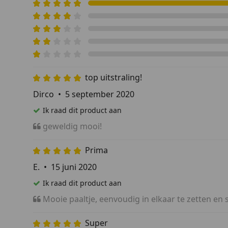
moderne uitstraling en zijn ook met diverse kleure
Daarnaast is het trekband te bedrukken en dus te
eigen logo of tekst. Ook verkopen we moderne afze
met een asbak/kauwgombak.
top uitstraling!
Dirco
•
5 september 2020
Ik raad dit product aan
geweldig mooi!
Prima
E.
•
15 juni 2020
Ik raad dit product aan
Mooie paaltje, eenvoudig in elkaar te zetten en s
Super