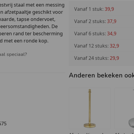
estvrij staal met een messing
Vanaf 1 stuk:
39,9
n afzetpaaltje geschikt voor
waarde, tapse ondervoet,
Vanaf 2 stuks:
37,9
 weersomstandigheden. De
Vanaf 6 stuks:
34,9
beren rand ter bescherming
rd met een ronde kop.
Vanaf 12 stuks:
32,9
aal speciaal?
Vanaf 24 stuks:
29,9
Anderen bekeken oo
meter bouten tussen kop-
575