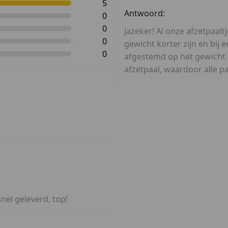
5
n trekband te verkrijgen.
Antwoord:
0
 personaliseren met uw
0
tpaaltjes en afzetpaaltjes
Jazeker! Al onze afzetpaaltj
0
gewicht korter zijn en bij 
0
afgestemd op het gewicht 
afzetpaal, waardoor alle pa
nel geleverd, top!