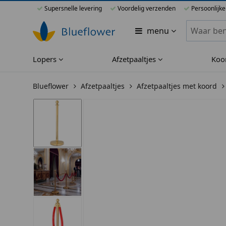
Supersnelle levering
Voordelig verzenden
Persoonlijke
Zoeken bi
menu
Lopers
Afzetpaaltjes
Koo
Blueflower
Afzetpaaltjes
Afzetpaaltjes met koord