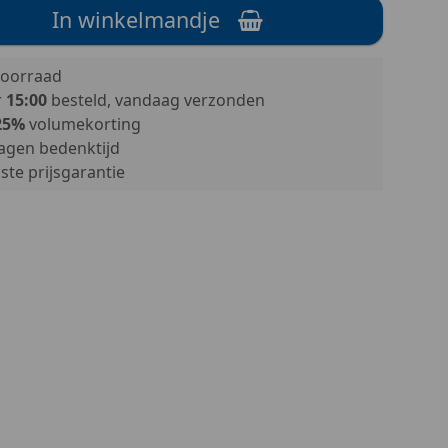
In winkelmandje
oorraad
r
15:00
besteld, vandaag verzonden
25%
volumekorting
agen bedenktijd
te prijsgarantie