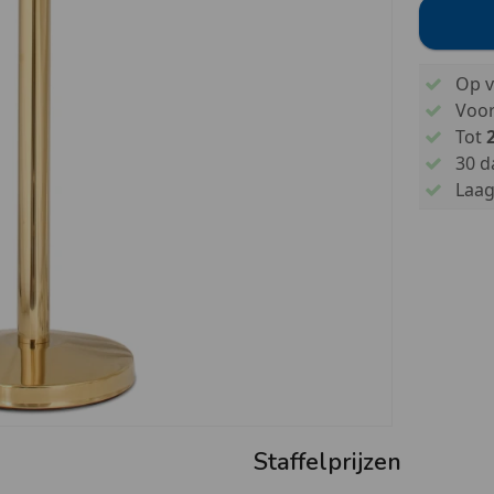
Op v
Voo
Tot
30 d
Laags
Staffelprijzen