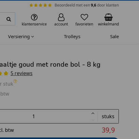
Beoordeeld met een
9,6
door klanten
klantenservice
account
favorieten
winkelmand
Versiering
Trolleys
Sale
aaltje goud met ronde bol - 8 kg
5 reviews
r stuk
 btw
stuks
39,9
cl. btw