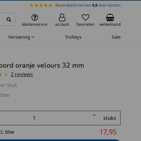
Beoordeeld met een
9,6
door klanten
klantenservice
account
favorieten
winkelmand
Versiering
Trolleys
Sale
oord oranje velours 32 mm
2 reviews
er stuk
 btw
stuks
17,95
cl. btw