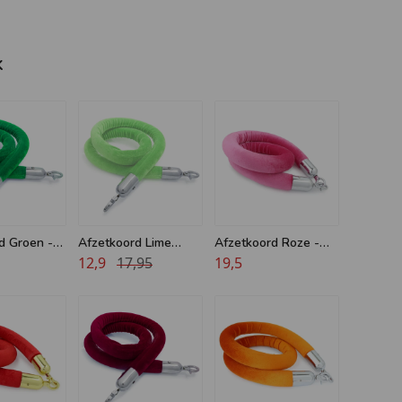
k
d Groen -
Afzetkoord Lime
Afzetkoord Roze -
 32 mm
Groen - Velours - 32
12,9
17,95
Velours - 40 mm -
19,5
- Chroom
mm - Chroom haken
Chroom haken