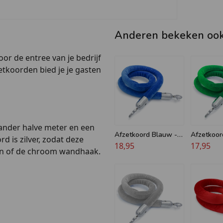
Anderen bekeken oo
or de entree van je bedrijf
etkoorden bied je je gasten
ander halve meter en een
Afzetkoord Blauw -
Afzetkoor
d is zilver, zodat deze
Velours - 32 mm -
18,95
Velours -
17,95
en of de chroom wandhaak.
Chroom haken
diameter 
haken