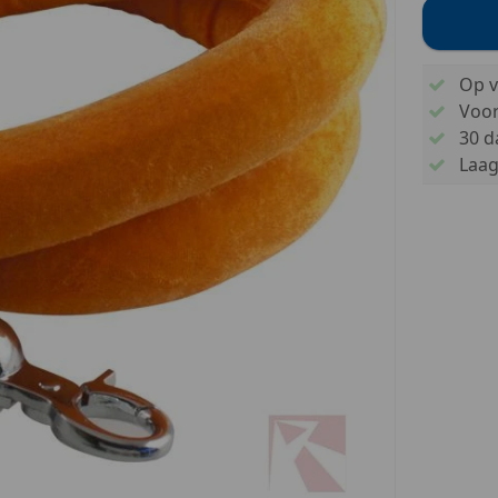
Op v
Voo
30 d
Laags