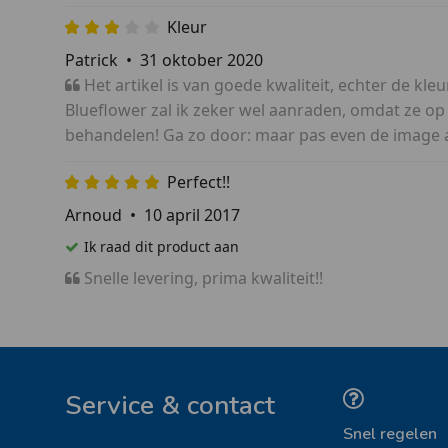
Kleur
Patrick
•
31 oktober 2020
Het artikel is van goede kwaliteit, echter de kleu
Blueflower zal ik zeker wel aanraden, omdat ze op d
behandelen! Ga zo door: maar pas even de image aa
Perfect!!
Arnoud
•
10 april 2017
Ik raad dit product aan
Snelle levering, prima kwaliteit!!
Service & contact
Snel regelen