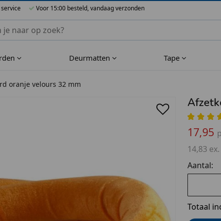
 service
Voor 15:00 besteld, vandaag verzonden
nnen Blueflower
rden
Deurmatten
Tape
rd oranje velours 32 mm
Afzetk
17,95
p
14,83 ex.
Aantal:
Totaal in