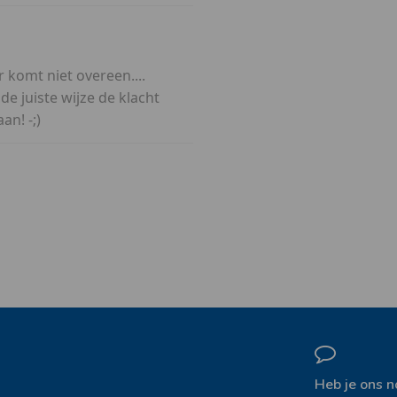
r komt niet overeen....
e juiste wijze de klacht
n! -;)
Heb je ons n