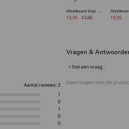
Afzetkoord Grijs -
Afzetkoor
Velours - 32 mm -
13,95
17,95
Velours -
19,95
Chroom haken
Messing 
Vragen & Antwoorde
Stel een vraag
Geen vragen over dit produc
Aantal reviews:
2
1
0
1
0
0