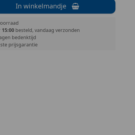
In winkelmandje
oorraad
r
15:00
besteld, vandaag verzonden
agen bedenktijd
te prijsgarantie