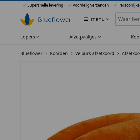
Supersnelle levering
Voordelig verzenden
Persoonlijke
Zoeken bi
menu
Lopers
Afzetpaaltjes
Koo
Blueflower
Koorden
Velours afzetkoord
Afzetkoo