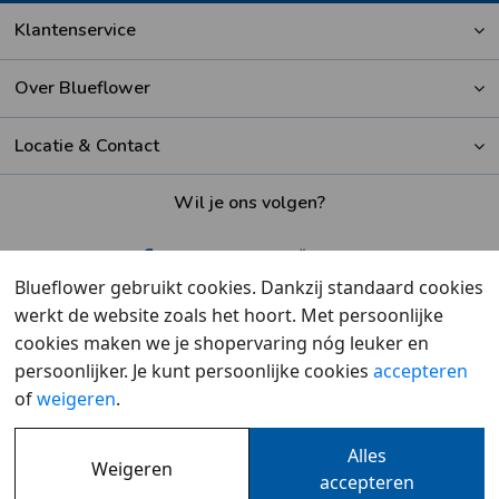
Klantenservice
Over Blueflower
Locatie & Contact
Wil je ons volgen?
Blueflower gebruikt cookies. Dankzij standaard cookies
werkt de website zoals het hoort. Met persoonlijke
Beoordeeld met een
9,6
door klanten
cookies maken we je shopervaring nóg leuker en
persoonlijker. Je kunt persoonlijke cookies
accepteren
of
weigeren
.
Alles
Weigeren
Overzicht
•
Cookies
•
Privacy
accepteren