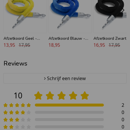
Afzetkoord Geel -
Afzetkoord Blauw -
Afzetkoord Zwart -
Velours - 32 mm -
13,95
17,95
Velours - 32 mm -
18,95
Velours - 32 mm -
16,95
17,95
Chroom haken
Chroom haken
Chroom haken
Reviews
Schrijf een review
10
2
0
0
0